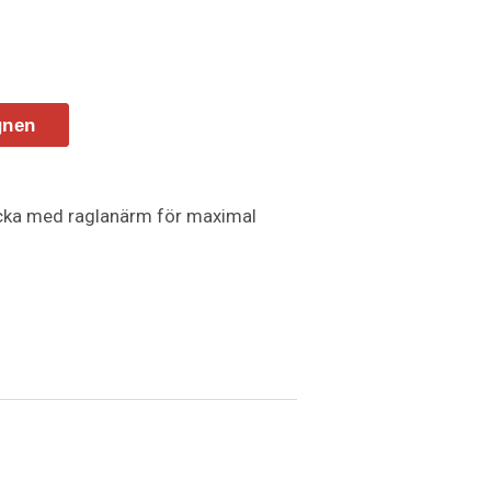
gnen
acka med raglanärm för maximal
entäta dragkedjor.
VP.