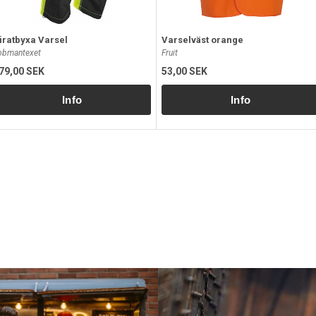
iratbyxa Varsel
Varselväst orange
obmantexet
Fruit
79,00 SEK
53,00 SEK