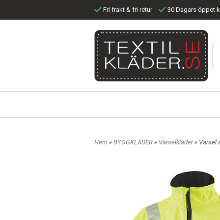
Fri frakt & fri retur
30 Dagars öppet 
Hem
»
BYGGKLÄDER
»
Varselkläder
» Varsel 