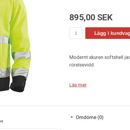
895,00 SEK
Lägg i kundva
Modernt skuren softshell j
rörelsevidd.
Läs mer
Art 6427
Microfleece på insidan, vatt
Membran 8000 mm. 1000 M
Omdöme (0)
me
EN20471, klass