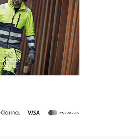
GKLÄDER
ndla här