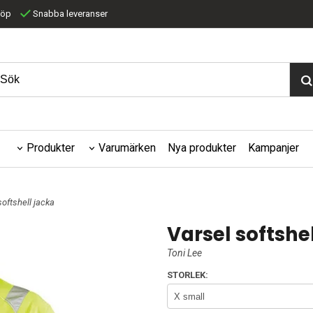
köp
Snabba leveranser
Produkter
Varumärken
Nya produkter
Kampanjer
softshell jacka
Varsel softshe
Toni Lee
STORLEK: