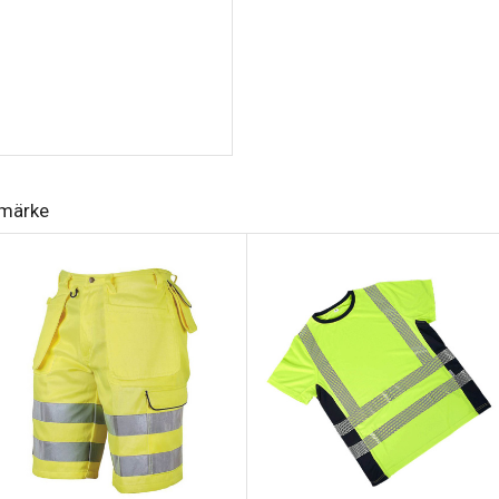
Storlek XS-5XL
umärke