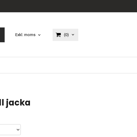
(0)
Exkl. moms
ll jacka