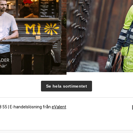
BYG
ÄDER
Ha
här'
Se hela sortimentet
88 55 | E-handelslösning från
eValent