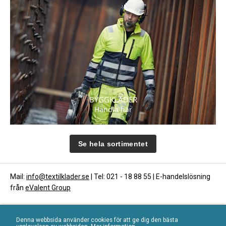
BYGGKLÄDER
Handla här
Se hela sortimentet
Mail:
info@textilklader.se
| Tel: 021 - 18 88 55 | E-handelslösning
från
eValent Group
Denna webbsida använder cookies för att ge dig den bästa