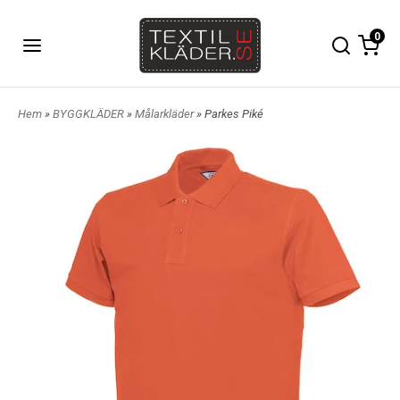
0
Hem
»
BYGGKLÄDER
»
Målarkläder
» Parkes Piké