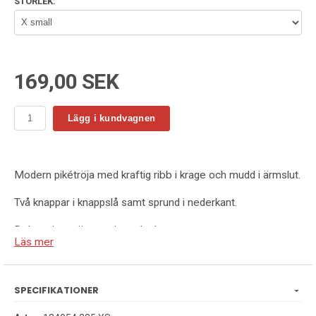
STORLEK:
169,00 SEK
Lägg i kundvagnen
Modern pikétröja med kraftig ribb i krage och mudd i ärmslut.
Två knappar i knappslå samt sprund i nederkant.
Dekorationssömmar i overlock.
Läs mer
Finns även som insvängd dammodell.
Storlek XS-4XL
SPECIFIKATIONER
Finns i 13 olika färger