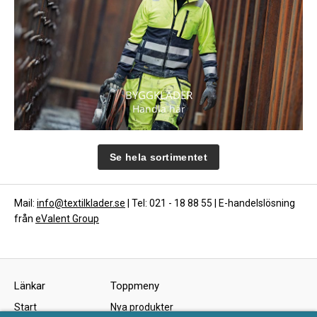
BYGGKLÄDER
Handla här
Se hela sortimentet
Mail:
info@textilklader.se
| Tel: 021 - 18 88 55 | E-handelslösning
från
eValent Group
Länkar
Toppmeny
Start
Nya produkter