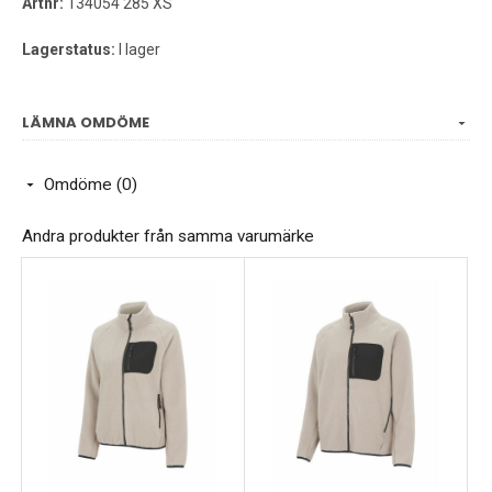
Artnr:
134054 285 XS
Material:100% bomull
Lagerstatus:
I lager
Vikt:200 g/m²
Kön:Herr
LÄMNA OMDÖME
Omdöme (0)
Andra produkter från samma varumärke